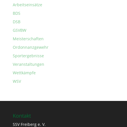
Arbeitseinsätze
BDS
DSB
GSVBW
Meisterschaften
Ordonnanzgewehr
Sportergebnisse
Veranstaltungen
Wettkämpfe
WSV
Kontakt
SSV Freiberg e. V.