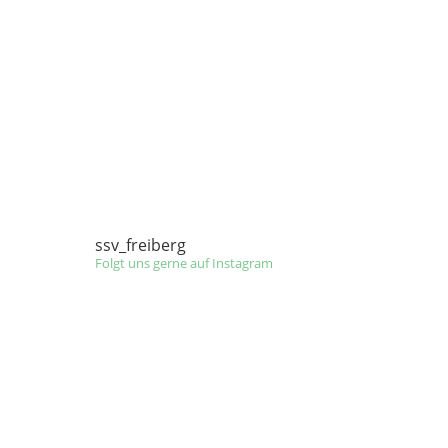
Präzisionswertung bis hin zu
dynamischen…
mehr lesen…
ssv_freiberg
Folgt uns gerne auf Instagram