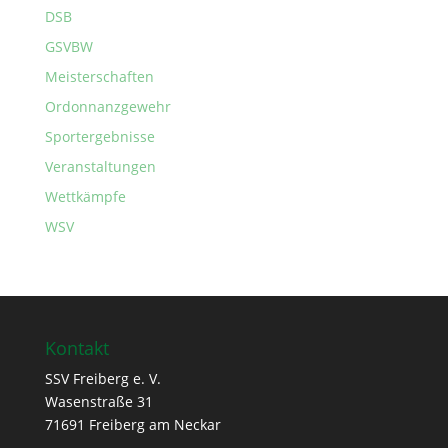
DSB
GSVBW
Meisterschaften
Ordonnanzgewehr
Sportergebnisse
Veranstaltungen
Wettkämpfe
WSV
Kontakt
SSV Freiberg e. V.
Wasenstraße 31
71691 Freiberg am Neckar