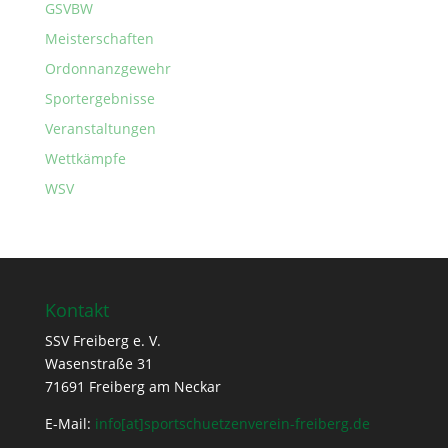
GSVBW
Meisterschaften
Ordonnanzgewehr
Sportergebnisse
Veranstaltungen
Wettkämpfe
WSV
Kontakt
SSV Freiberg e. V.
Wasenstraße 31
71691 Freiberg am Neckar
E-Mail:
info[at]sportschuetzenverein-freiberg.de